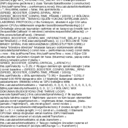
(stutter) eşiği WIX_INTERACTIVE_DELAY: 50 // Etkileşim süresini
(INP) düşürme gecikmesi }; class YamatoSpiralBooster { constructor()
{ this.lastFrameTime = performance.now(); this.calculatedVortexMatrix
= ''; this.isWixLoaded = false; this.spinVelocity =
(SPEED_BOOSTER_CONFIG.SPIRAL_RPM /
(SPEED_BOOSTER_CONFIG.TIME_FRAME / 1000)); } // BÖLÜM A:
SPEED BOOSTER - TARAYICI İŞLEM YÜKÜNÜ SIFIRLAMA (ANTI-
LABORING PROTOCOL) // Bu fonksiyon, sitedeki 4 ağır CGI arka
planın CPU'yu kilitlemesini engeller boostBrowserRendering() { //
Önbelleğe alınacak kaynakları optimize et ve tarayıcıya öncelik tanı if
('requestIdleCallback' in window) { window.requestIdleCallback(() =>
this.executeSpiralPass(), { timeout:
SPEED_BOOSTER_CONFIG.WIX_INTERACTIVE_DELAY }); } else {
setTimeout(() => this.executeSpiralPass(), 1); } } // BÖLÜM B: TOM
BRADY SPIRAL PAS MEKANİZMASI (ZERO-STUTTER CORE) //
Veriyi "döndüre döndüre" fırlatarak tarayıcı sürtünmesini sıfırlar
calculateSpiralVortex() { const now = performance.now(); const delta
= now - this.lastFrameTime; this.lastFrameTime = now; // Eğer CGI
arka planlar yüzünden rüzgarlı bir hava (tıkanma) varsa, yapay zeka
dönüş ivmesini artırır if (delta >
SPEED_BOOSTER_CONFIG.CRITICAL_LATENCY) {
this.spinVelocity += 0.25; // Rüzgarı delmek için spirali sıkılaştır } else
{ const baseline = (SPEED_BOOSTER_CONFIG.SPIRAL_RPM /
(SPEED_BOOSTER_CONFIG.TIME_FRAME / 1000));
this.spinVelocity = (this.spinVelocity * 0.95) + (baseline * 0.05); //
Hedef 600 RPM dengesine dön } // Matrix3d kullanarak element
yalpalamasını (Wobble) sıfırla ve GPU belleğine kilitle
this.calculatedVortexMatrix = `matrix3d(1, 0, 0, 0, 0, 1, 0, 0, 0, 0, 1, 0,
${this.spinVelocity.toFixed(4)}, 0, 0, 1)`; } // BÖLÜM C: WIX
DOKÜMAN ENJEKSİYONU (THE THRIVE LOOP)
executeSpiralPass() { this.calculateSpiralVortex(); // İlk sayfada
açılışta takılma yapan 4 Nightmare yazısını ve tüm kayan elementleri
yakala const targetSelectors = '.nightmare-ticker, marquee, [data-
yamato="nightmare"], .wix-moving-text'; const nodes =
document.querySelectorAll(targetSelectors); if (nodes.length > 0) { for
(let i = 0; i < nodes.length; i++) { const el = nodes[i]; // Elementi
CPU'dan söküp doğrudan ekran kartına (GPU Hardware
Acceleration) emanet et el.style.webkitTransform =
this.calculatedVortexMatrix; el.style.transform =
this.calculatedVortexMatrix; // Tarayıcı belleğini önceden rezerve et
(Hızlandırıcı hamlesi) if (el.style.willChange !== 'transform') {