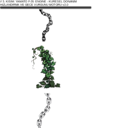
// 3. KISIM: YAMATO F-35 ENGINE - KÜRESEL DONANIM
HIZLANDIRMA VE GECE VURGUNU MOTORU v2.0