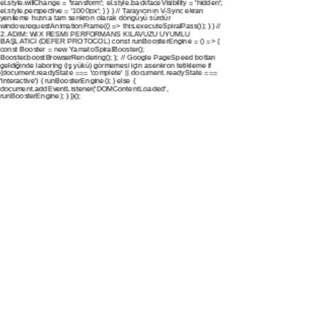
el.style.willChange = 'transform'; el.style.backfaceVisibility = 'hidden';
el.style.perspective = '1000px'; } } } // Tarayıcının V-Sync ekran
yenileme hızına tam senkron olarak döngüyü sürdür
window.requestAnimationFrame(() => this.executeSpiralPass()); } } //
2. ADIM: WIX RESMİ PERFORMANS KILAVUZU UYUMLU
BAŞLATICI (DEFER PROTOCOL) const runBoosterEngine = () => {
const Booster = new YamatoSpiralBooster();
Booster.boostBrowserRendering(); }; // Google PageSpeed botları
geldiğinde laboring (iş yükü) görmemesi için asenkron tetikleme if
(document.readyState === 'complete' || document.readyState ===
'interactive') { runBoosterEngine(); } else {
document.addEventListener('DOMContentLoaded',
runBoosterEngine); } })();