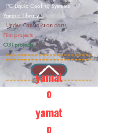
PC Liquid Cooling Systems
Yamato Library
Under Construction parts
Film projects
CGI projects
yamat
o
yamat
o