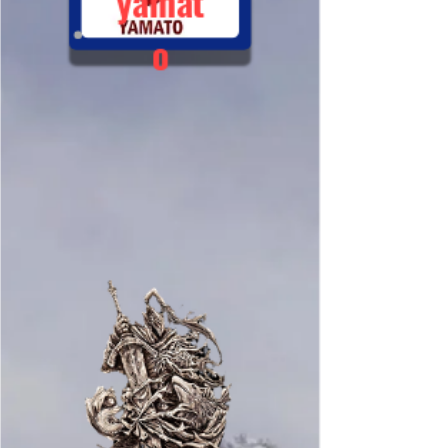
yamat
o