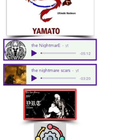
the NightmarE
yt
-05:12
the nightmare scars
yt
-03:20