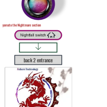
yamato the Nightmare section
Nightfall switch
back 2 entrance