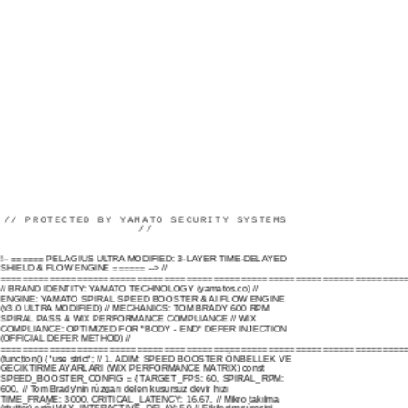
// PROTECTED BY YAMATO SECURITY SYSTEMS
//
!-- ====== PELAGIUS ULTRA MODIFIED: 3-LAYER TIME-DELAYED
SHIELD & FLOW ENGINE ====== -->
//
==========================================================================
// BRAND IDENTITY: YAMATO TECHNOLOGY (yamatos.co) //
ENGINE: YAMATO SPIRAL SPEED BOOSTER & AI FLOW ENGINE
(v3.0 ULTRA MODIFIED) // MECHANICS: TOM BRADY 600 RPM
SPIRAL PASS & WIX PERFORMANCE COMPLIANCE // WIX
COMPLIANCE: OPTIMIZED FOR "BODY - END" DEFER INJECTION
(OFFICIAL DEFER METHOD) //
==========================================================================
(function() { 'use strict'; // 1. ADIM: SPEED BOOSTER ÖNBELLEK VE
GECİKTİRME AYARLARI (WIX PERFORMANCE MATRIX) const
SPEED_BOOSTER_CONFIG = { TARGET_FPS: 60, SPIRAL_RPM:
600, // Tom Brady'nin rüzgarı delen kusursuz devir hızı
TIME_FRAME: 3000, CRITICAL_LATENCY: 16.67, // Mikro takılma