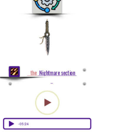
the
Nightmare section
-05:24